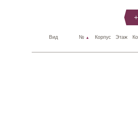
+
Вид
№
Корпус
Этаж
К