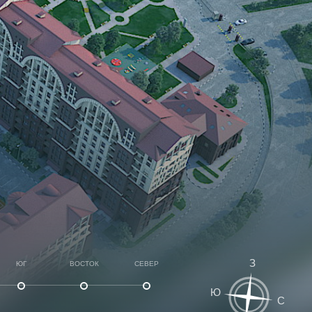
З
ЮГ
ВОСТОК
СЕВЕР
Ю
С